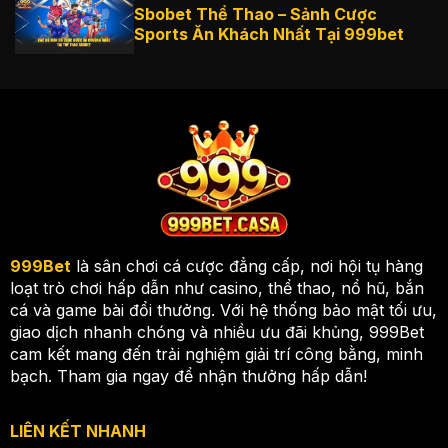
Sbobet Thể Thao – Sảnh Cược
Sports Ăn Khách Nhất Tại 999bet
999Bet
là sân chơi cá cược đẳng cấp, nơi hội tụ hàng
loạt trò chơi hấp dẫn như casino, thể thao, nổ hũ, bắn
cá và game bài đổi thưởng. Với hệ thống bảo mật tối ưu,
giao dịch nhanh chóng và nhiều ưu đãi khủng, 999Bet
cam kết mang đến trải nghiệm giải trí công bằng, minh
bạch. Tham gia ngay để nhận thưởng hấp dẫn!
LIÊN KẾT NHANH