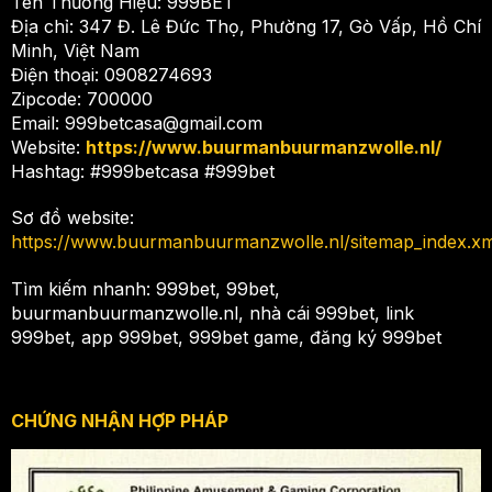
Tên Thương Hiệu: 999BET
Địa chỉ: 347 Đ. Lê Đức Thọ, Phường 17, Gò Vấp, Hồ Chí
Minh, Việt Nam
Điện thoại: 0908274693
Zipcode: 700000
Email:
999betcasa@gmail.com
Website:
https://www.buurmanbuurmanzwolle.nl/
Hashtag: #999betcasa #999bet
Sơ đồ website:
https://www.buurmanbuurmanzwolle.nl/sitemap_index.xm
Tìm kiếm nhanh: 999bet, 99bet,
buurmanbuurmanzwolle.nl, nhà cái 999bet, link
999bet, app 999bet, 999bet game, đăng ký 999bet
CHỨNG NHẬN HỢP PHÁP