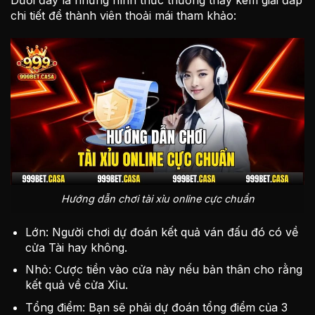
Dưới đây là những hình thức thường thấy kèm giải đáp
chi tiết để thành viên thoải mái tham khảo:
Hướng dẫn chơi tài xỉu online cực chuẩn
Lớn: Người chơi dự đoán kết quả ván đấu đó có về
cửa Tài hay không.
Nhỏ: Cược tiền vào cửa này nếu bản thân cho rằng
kết quả về cửa Xỉu.
Tổng điểm: Bạn sẽ phải dự đoán tổng điểm của 3