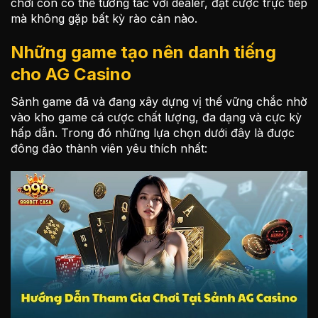
chơi còn có thể tương tác với dealer, đặt cược trực tiếp
mà không gặp bất kỳ rào cản nào.
Những game tạo nên danh tiếng
cho AG Casino
Sảnh game đã và đang xây dựng vị thế vững chắc nhờ
vào kho game cá cược chất lượng, đa dạng và cực kỳ
hấp dẫn. Trong đó những lựa chọn dưới đây là được
đông đảo thành viên yêu thích nhất: