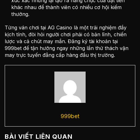
xúc xắc nhưng lại tạo ra hàng chục của đặt tiền
khác nhau để thành viên có nhiều cơ hội kiếm
thưởng.
Từng ván chơi tại AG Casino là một trải nghiệm đầy
kịch tính, đòi hỏi người chơi phải có bản lĩnh, chiến
lược và cả chút may mắn. Đăng ký tài khoản tại
999bet để tận hưởng ngay những lần thử thách vận
may trực tuyến đẳng cấp hàng đầu thị trường.
999bet
BÀI VIẾT LIÊN QUAN