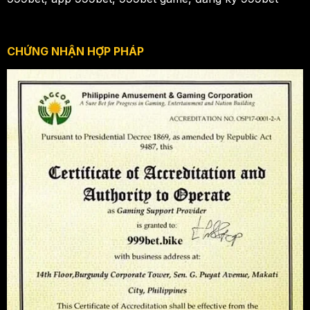
CHỨNG NHẬN HỢP PHÁP