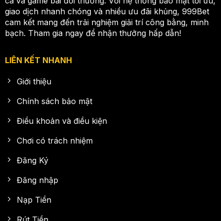
cá và game bài đổi thưởng. Với hệ thống bảo mật tối ưu,
giao dịch nhanh chóng và nhiều ưu đãi khủng, 999Bet
cam kết mang đến trải nghiệm giải trí công bằng, minh
bạch. Tham gia ngay để nhận thưởng hấp dẫn!
LIÊN KẾT NHANH
Giới thiệu
Chính sách bảo mật
Điều khoản và điều kiện
Chơi có trách nhiệm
Đăng Ký
Đăng nhập
Nạp Tiền
Rút Tiền