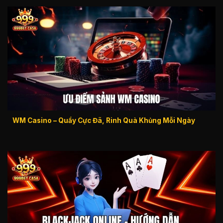
WM Casino – Quẩy Cực Đã, Rinh Quà Khủng Mỗi Ngày