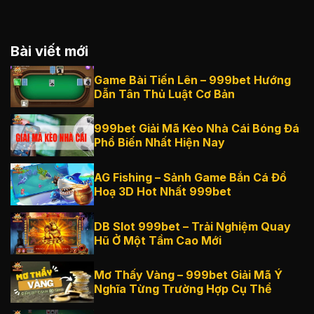
Bài viết mới
Game Bài Tiến Lên – 999bet Hướng
Dẫn Tân Thủ Luật Cơ Bản
999bet Giải Mã Kèo Nhà Cái Bóng Đá
Phổ Biến Nhất Hiện Nay
AG Fishing – Sảnh Game Bắn Cá Đồ
Hoạ 3D Hot Nhất 999bet
DB Slot 999bet – Trải Nghiệm Quay
Hũ Ở Một Tầm Cao Mới
Mơ Thấy Vàng – 999bet Giải Mã Ý
Nghĩa Từng Trường Hợp Cụ Thể