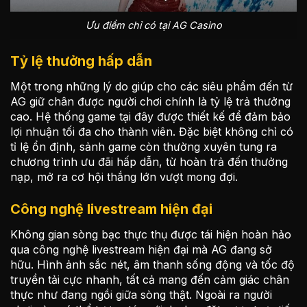
Ưu điểm chỉ có tại AG Casino
Tỷ lệ thưởng hấp dẫn
Một trong những lý do giúp cho các siêu phẩm đến từ
AG giữ chân được người chơi chính là tỷ lệ trả thưởng
cao. Hệ thống game tại đây được thiết kế để đảm bảo
lợi nhuận tối đa cho thành viên. Đặc biệt không chỉ có
tỉ lệ ổn định, sảnh game còn thường xuyên tung ra
chương trình ưu đãi hấp dẫn, từ hoàn trả đến thưởng
nạp, mở ra cơ hội thắng lớn vượt mong đợi.
Công nghệ livestream hiện đại
Không gian sòng bạc thực thụ được tái hiện hoàn hảo
qua công nghệ livestream hiện đại mà AG đang sở
hữu. Hình ảnh sắc nét, âm thanh sống động và tốc độ
truyền tải cực nhanh, tất cả mang đến cảm giác chân
thực như đang ngồi giữa sòng thật. Ngoài ra người