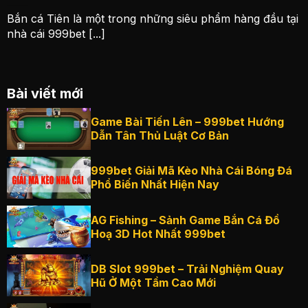
Bắn cá Tiên là một trong những siêu phẩm hàng đầu tại
nhà cái 999bet [...]
Bài viết mới
Game Bài Tiến Lên – 999bet Hướng
Dẫn Tân Thủ Luật Cơ Bản
999bet Giải Mã Kèo Nhà Cái Bóng Đá
Phổ Biến Nhất Hiện Nay
AG Fishing – Sảnh Game Bắn Cá Đồ
Hoạ 3D Hot Nhất 999bet
DB Slot 999bet – Trải Nghiệm Quay
Hũ Ở Một Tầm Cao Mới