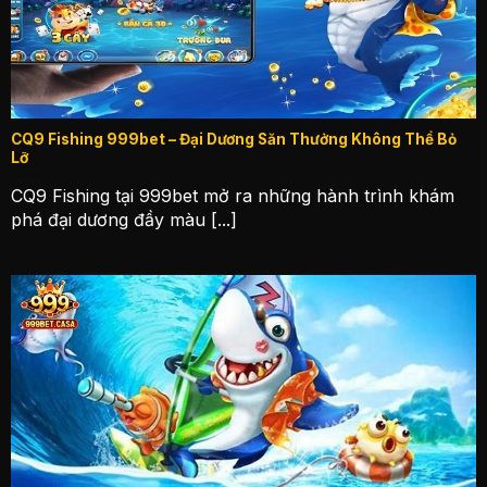
Điều hấp dẫn và khiến mọi người có cảm hứng chơi
game hơn chính nằm ở chỗ có nhiều cấp độ khác
nhau. Dù là tân binh hay cao thủ đã có kinh
nghiệm, yên tâm rằng khi giải trí ở đây sẽ có độ khó
phù hợp.
CQ9 Fishing 999bet – Đại Dương Săn Thưởng Không Thể Bỏ
Một số chế độ chính là tân binh, cao thủ và Siêu
Lỡ
VIP. Độ khó cũng như mức thưởng sẽ tăng theo các
CQ9 Fishing tại 999bet mở ra những hành trình khám
bậc, đảm bảo thỏa mãn cảm giác muốn chinh phục
phá đại dương đầy màu [...]
của hàng triệu hội viên.
Tỷ lệ thưởng cao bất ngờ
Nếu so sánh với mặt bằng thị trường chung, dễ
dàng đưa ra lời khẳng định là kiếm tiền tại bắn cá
999bet dễ hơn cả. Bởi vì nhà cái có tiềm lực kinh tế
mạnh, sẵn sàng chi trả mức cao cho hội viên mỗi
khi bắn trúng mục tiêu thành công. Tiền đổ về tài
khoản ngay lập tức, không có sự chậm trễ hay mập
mờ mỗi khi thanh toán.