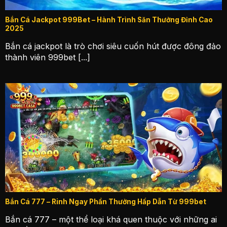
Bắn Cá Jackpot 999Bet – Hành Trình Săn Thưởng Đỉnh Cao
2025
Bắn cá jackpot là trò chơi siêu cuốn hút được đông đảo
thành viên 999bet [...]
Tỷ lệ thưởng cao bất ngờ
Khuyến mãi bất tận
Chơi bắn cá 999bet hội viên còn được chăm sóc,
bảo đảm quyền lợi thông qua các chương trình
khuyến mãi đa dạng, có giá trị. Điển hình như
những lượt bắn miễn phí, tặng thưởng gấp nhiều
Bắn Cá 777 – Rinh Ngay Phần Thưởng Hấp Dẫn Từ 999bet
lần so với số thưởng gốc,… Riêng với các thành
viên mới tạo tài khoản, được nhận đến 100% giá trị
Bắn cá 777 – một thể loại khá quen thuộc với những ai