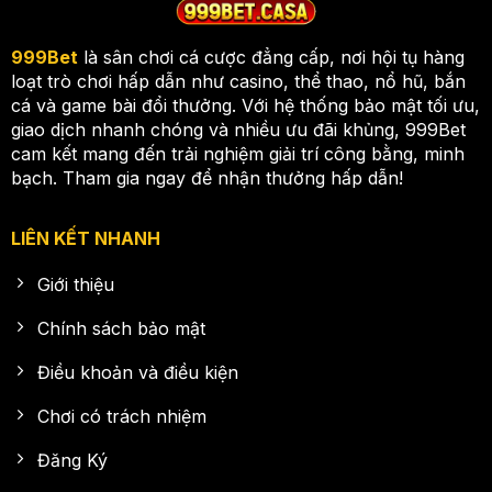
999Bet
là sân chơi cá cược đẳng cấp, nơi hội tụ hàng
loạt trò chơi hấp dẫn như casino, thể thao, nổ hũ, bắn
cá và game bài đổi thưởng. Với hệ thống bảo mật tối ưu,
giao dịch nhanh chóng và nhiều ưu đãi khủng, 999Bet
cam kết mang đến trải nghiệm giải trí công bằng, minh
bạch. Tham gia ngay để nhận thưởng hấp dẫn!
LIÊN KẾT NHANH
Giới thiệu
Chính sách bảo mật
Điều khoản và điều kiện
Chơi có trách nhiệm
Đăng Ký