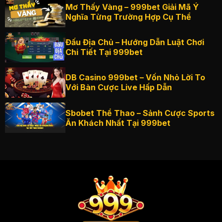
Mơ Thấy Vàng – 999bet Giải Mã Ý
Nghĩa Từng Trường Hợp Cụ Thể
Đấu Địa Chủ – Hướng Dẫn Luật Chơi
Chi Tiết Tại 999bet
DB Casino 999bet – Vốn Nhỏ Lời To
Với Bàn Cược Live Hấp Dẫn
Sbobet Thể Thao – Sảnh Cược Sports
Ăn Khách Nhất Tại 999bet