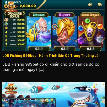
loại giấy tờ chứng nhận từ các tổ chức cờ bạc thế
giới. Sảnh cũng được vận hành thông qua công
nghệ hiện đại, nói không với gian lận hay can thiệp
kết quả. Toàn bộ quy trình săn mồi diễn ra công
khai, bắn trúng mục tiêu nào là có thưởng ngay lập
tức.
JDB Fishing 999bet – Hành Trình Săn Cá Trúng Thưởng Lớn
JDB Fishing 999bet có gì khiến cho giới săn cá đổ xô
tham gia mỗi ngày? [...]
An toàn và uy tín
Đa dạng cấp độ chơi bắn cá 999bet