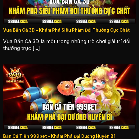
Vua Bắn Cá 3D – Khám Phá Siêu Phẩm Đổi Thưởng Cực Chất
Vua Bắn Cá 3D là một trong những trò chơi giải trí đổi
thưởng trực [...]
Bắn Cá Tiên 999bet – Khám Phá Đại Dương Huyền Bí