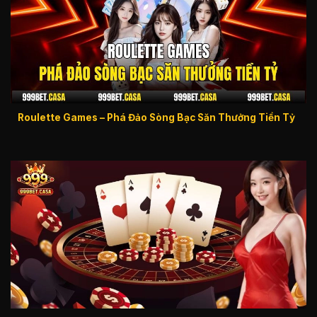
Roulette Games – Phá Đảo Sòng Bạc Săn Thưởng Tiền Tỷ