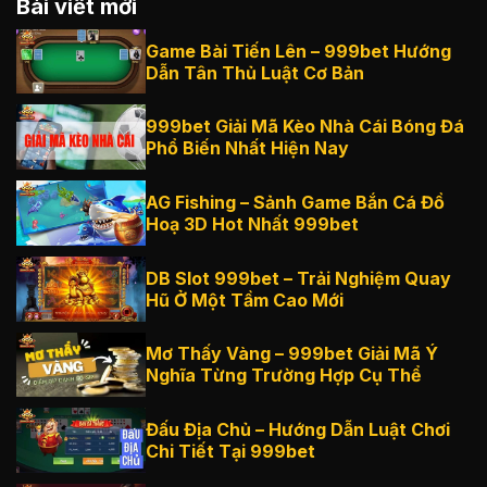
Bài viết mới
Game Bài Tiến Lên – 999bet Hướng
Dẫn Tân Thủ Luật Cơ Bản
999bet Giải Mã Kèo Nhà Cái Bóng Đá
Phổ Biến Nhất Hiện Nay
AG Fishing – Sảnh Game Bắn Cá Đồ
Hoạ 3D Hot Nhất 999bet
DB Slot 999bet – Trải Nghiệm Quay
Hũ Ở Một Tầm Cao Mới
Mơ Thấy Vàng – 999bet Giải Mã Ý
Nghĩa Từng Trường Hợp Cụ Thể
Đấu Địa Chủ – Hướng Dẫn Luật Chơi
Chi Tiết Tại 999bet