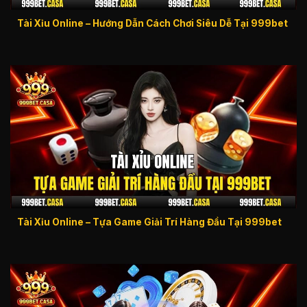
Tài Xỉu Online – Hướng Dẫn Cách Chơi Siêu Dễ Tại 999bet
Tài Xỉu Online – Tựa Game Giải Trí Hàng Đầu Tại 999bet