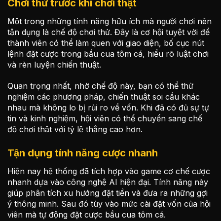
Chơi thử trước khi chơi thật
Một trong những tính năng hữu ích mà người chơi nên
tận dụng là chế độ chơi thử. Đây là cơ hội tuyệt vời để
thành viên có thể làm quen với giao diện, bố cục nút
lệnh đặt cược trong bầu cua tôm cá, hiểu rõ luật chơi
và rèn luyện chiến thuật.
Quan trọng nhất, nhờ chế độ này, bạn có thể thử
nghiệm các phương pháp, chiến thuật soi cầu khác
nhau mà không lo bị rủi ro về vốn. Khi đã có đủ sự tự
tin và kinh nghiệm, hội viên có thể chuyển sang chế
độ chơi thật với tỷ lệ thắng cao hơn.
Tận dụng tính năng cược nhanh
Hiện nay hệ thống đã tích hợp vào game cơ chế cược
nhanh dựa vào công nghệ AI hiện đại. Tính năng này
giúp phân tích xu hướng đặt tiền và đưa ra những gợi
ý thông minh. Sau đó tùy vào mức cài đặt vốn của hội
viên mà tự động đặt cược bầu cua tôm cá.