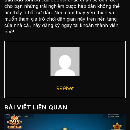
cho bạn những trải nghiệm cược hấp dẫn không thể
tìm thấy ở bất cứ đâu. Nếu cảm thấy yêu thích và
muốn tham gia trò chơi dân gian này trên nền tảng
của nhà cái, hãy đăng ký ngay tài khoản thành viên
nhé!
999bet
BÀI VIẾT LIÊN QUAN