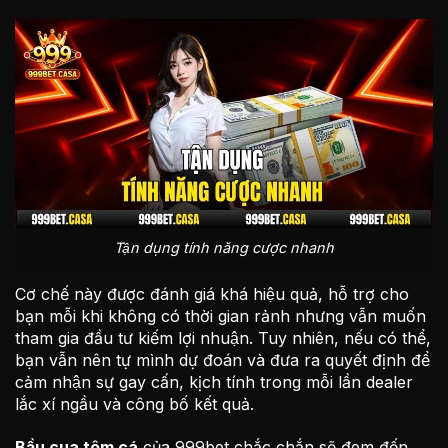
Tận dụng tính năng cược nhanh
Cơ chế này được đánh giá khá hiệu quả, hỗ trợ cho
bạn mỗi khi không có thời gian rảnh nhưng vẫn muốn
tham gia đầu tư kiếm lợi nhuận. Tuy nhiên, nếu có thể,
bạn vẫn nên tự mình dự đoán và đưa ra quyết định để
cảm nhận sự gay cấn, kịch tính trong mỗi lần dealer
lắc xí ngầu và công bố kết quả.
Bầu cua tôm cá
của 999bet chắc chắn sẽ đem đến