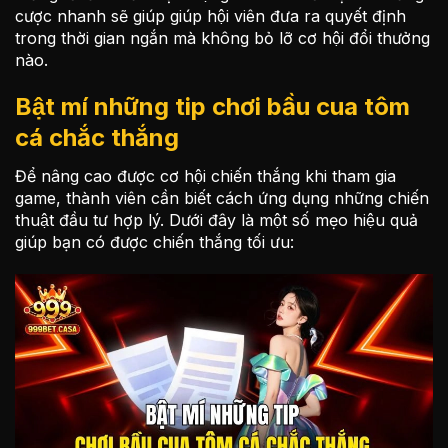
cược nhanh sẽ giúp giúp hội viên đưa ra quyết định
trong thời gian ngắn mà không bỏ lỡ cơ hội đổi thưởng
nào.
Bật mí những tip chơi bầu cua tôm
cá chắc thắng
Để nâng cao được cơ hội chiến thắng khi tham gia
game, thành viên cần biết cách ứng dụng những chiến
thuật đầu tư hợp lý. Dưới đây là một số mẹo hiệu quả
giúp bạn có được chiến thắng tối ưu: