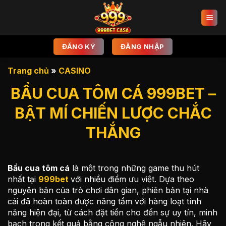
Bỏ
qua
nội
dung
ĐĂNG KÝ
ĐĂNG NHẬP
Trang chủ
»
CASINO
BẦU CUA TÔM CÁ 999BET –
BẬT MÍ CHIẾN LƯỢC CHẮC
THẮNG
Bầu cua tôm cá
là một trong những game thu hút
nhất tại
999bet
với nhiều điểm ưu việt. Dựa theo
nguyên bản của trò chơi dân gian, phiên bản tại nhà
cái đã hoàn toàn được nâng tầm với hàng loạt tính
năng hiện đại, từ cách đặt tiền cho đến sự uy tín, minh
bạch trong kết quả bằng công nghệ ngẫu nhiên. Hãy