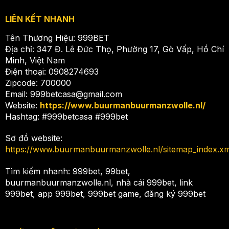
LIÊN KẾT NHANH
Tên Thương Hiệu: 999BET
Địa chỉ: 347 Đ. Lê Đức Thọ, Phường 17, Gò Vấp, Hồ Chí
Minh, Việt Nam
Điện thoại: 0908274693
Zipcode: 700000
Email:
999betcasa@gmail.com
Website:
https://www.buurmanbuurmanzwolle.nl/
Hashtag: #999betcasa #999bet
Sơ đồ website:
https://www.buurmanbuurmanzwolle.nl/sitemap_index.xm
Tìm kiếm nhanh: 999bet, 99bet,
buurmanbuurmanzwolle.nl, nhà cái 999bet, link
999bet, app 999bet, 999bet game, đăng ký 999bet