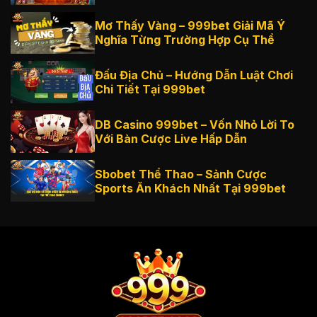
Mơ Thấy Vàng – 999bet Giải Mã Ý
Nghĩa Từng Trường Hợp Cụ Thể
Đấu Địa Chủ – Hướng Dẫn Luật Chơi
Chi Tiết Tại 999bet
DB Casino 999bet – Vốn Nhỏ Lời To
Với Bàn Cược Live Hấp Dẫn
Sbobet Thể Thao – Sảnh Cược
Sports Ăn Khách Nhất Tại 999bet