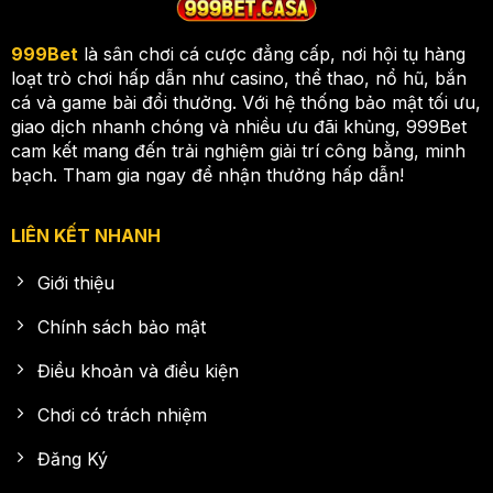
999Bet
là sân chơi cá cược đẳng cấp, nơi hội tụ hàng
loạt trò chơi hấp dẫn như casino, thể thao, nổ hũ, bắn
cá và game bài đổi thưởng. Với hệ thống bảo mật tối ưu,
giao dịch nhanh chóng và nhiều ưu đãi khủng, 999Bet
cam kết mang đến trải nghiệm giải trí công bằng, minh
bạch. Tham gia ngay để nhận thưởng hấp dẫn!
LIÊN KẾT NHANH
Giới thiệu
Chính sách bảo mật
Điều khoản và điều kiện
Chơi có trách nhiệm
Đăng Ký