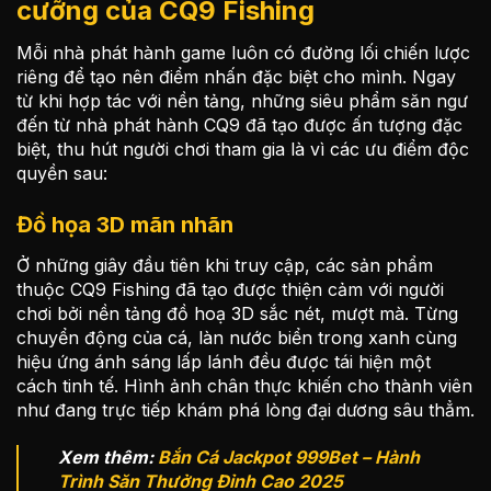
cưỡng của CQ9 Fishing
Mỗi nhà phát hành game luôn có đường lối chiến lược
riêng để tạo nên điểm nhấn đặc biệt cho mình. Ngay
từ khi hợp tác với nền tảng, những siêu phẩm săn ngư
đến từ nhà phát hành CQ9 đã tạo được ấn tượng đặc
biệt, thu hút người chơi tham gia là vì các ưu điểm độc
quyền sau:
Đồ họa 3D mãn nhãn
Ở những giây đầu tiên khi truy cập, các sản phẩm
thuộc CQ9 Fishing đã tạo được thiện cảm với người
chơi bởi nền tảng đồ hoạ 3D sắc nét, mượt mà. Từng
chuyển động của cá, làn nước biển trong xanh cùng
hiệu ứng ánh sáng lấp lánh đều được tái hiện một
cách tinh tế. Hình ảnh chân thực khiến cho thành viên
như đang trực tiếp khám phá lòng đại dương sâu thẳm.
Xem thêm:
Bắn Cá Jackpot 999Bet – Hành
Trình Săn Thưởng Đỉnh Cao 2025