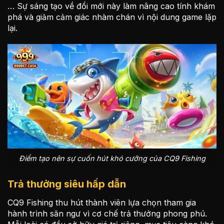
… Sự sáng tạo về đổi mới này làm nâng cao tính khám
phá và giảm cảm giác nhàm chán vì nội dung game lặp
lại.
Điểm tạo nên sự cuốn hút khó cưỡng của CQ9 Fishing
Trả thưởng siêu hấp dẫn
CQ9 Fishing thu hút thành viên lựa chọn tham gia
hành trình săn ngư vì cơ chế trả thưởng phong phú.