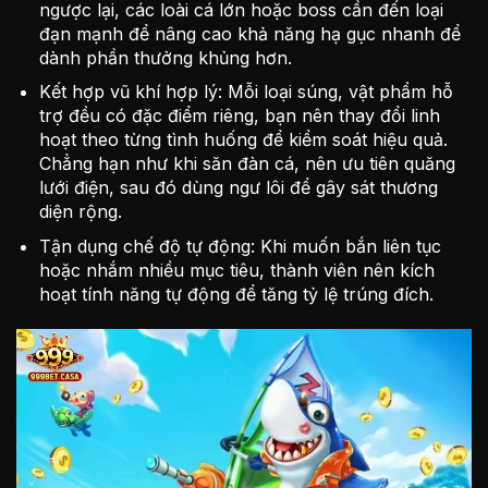
ngược lại, các loài cá lớn hoặc boss cần đến loại
đạn mạnh để nâng cao khả năng hạ gục nhanh để
dành phần thưởng khủng hơn.
Kết hợp vũ khí hợp lý: Mỗi loại súng, vật phẩm hỗ
trợ đều có đặc điểm riêng, bạn nên thay đổi linh
hoạt theo từng tình huống để kiểm soát hiệu quả.
Chẳng hạn như khi săn đàn cá, nên ưu tiên quăng
lưới điện, sau đó dùng ngư lôi để gây sát thương
diện rộng.
Tận dụng chế độ tự động: Khi muốn bắn liên tục
hoặc nhắm nhiều mục tiêu, thành viên nên kích
hoạt tính năng tự động để tăng tỷ lệ trúng đích.