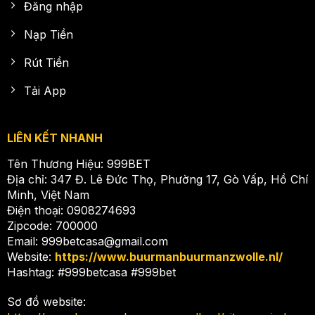
Đăng nhập
Nạp Tiền
Rút Tiền
Tải App
LIÊN KẾT NHANH
Tên Thương Hiệu: 999BET
Địa chỉ: 347 Đ. Lê Đức Thọ, Phường 17, Gò Vấp, Hồ Chí
Minh, Việt Nam
Điện thoại: 0908274693
Zipcode: 700000
Email:
999betcasa@gmail.com
Website:
https://www.buurmanbuurmanzwolle.nl/
Hashtag: #999betcasa #999bet
Sơ đồ website: