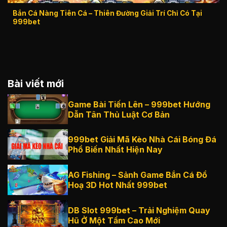
Bắn Cá Nàng Tiên Cá – Thiên Đường Giải Trí Chỉ Có Tại
999bet
Bài viết mới
Game Bài Tiến Lên – 999bet Hướng
Dẫn Tân Thủ Luật Cơ Bản
999bet Giải Mã Kèo Nhà Cái Bóng Đá
Phổ Biến Nhất Hiện Nay
AG Fishing – Sảnh Game Bắn Cá Đồ
Hoạ 3D Hot Nhất 999bet
DB Slot 999bet – Trải Nghiệm Quay
Hũ Ở Một Tầm Cao Mới