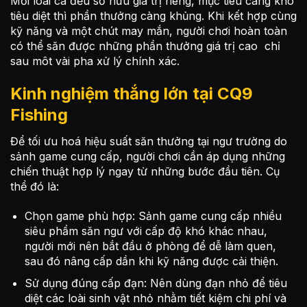
Mỗi loài cá đều sở hữu giá trị riêng, mục tiêu càng khó
tiêu diệt thì phần thưởng càng khủng. Khi kết hợp cùng
kỹ năng và một chút may mắn, người chơi hoàn toàn
có thể săn được những phần thưởng giá trị cao chỉ
sau môt vài pha xử lý chính xác.
Kinh nghiệm thắng lớn tại CQ9
Fishing
Để tối ưu hoá hiệu suất săn thưởng tại ngư trường do
sảnh game cung cấp, người chơi cần áp dụng những
chiến thuật hợp lý ngay từ những bước đầu tiên. Cụ
thể đó là:
Chọn game phù hợp: Sảnh game cung cấp nhiều
siêu phẩm săn ngư với cấp độ khó khác nhau,
người mới nên bắt đầu ở phòng để dễ làm quen,
sau đó nâng cấp dần khi kỹ năng được cải thiện.
Sử dụng đúng cấp đạn: Nên dùng đạn nhỏ để tiêu
diệt các loài sinh vật nhỏ nhằm tiết kiệm chi phí và