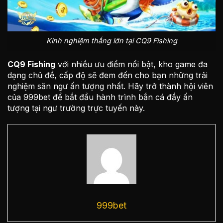
Kinh nghiệm thắng lớn tại CQ9 Fishing
CQ9 Fishing
với nhiều ưu điểm nổi bật, kho game đa
dạng chủ đề, cấp độ sẽ đem đến cho bạn những trải
nghiệm săn ngư ấn tượng nhất. Hãy trở thành hội viên
của 999bet để bắt đầu hành trình bắn cá đầy ấn
tượng tại ngư trường trực tuyến này.
999bet