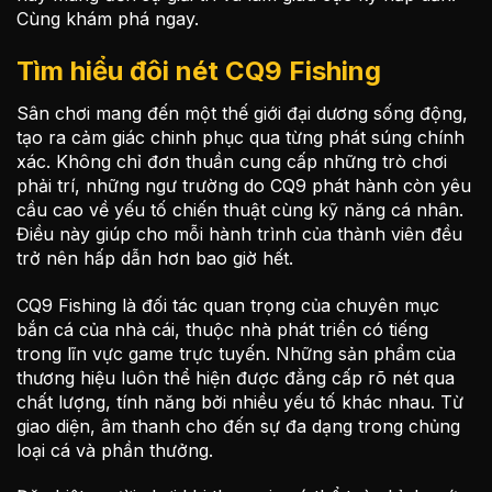
Cùng khám phá ngay.
Tìm hiểu đôi nét CQ9 Fishing
Sân chơi mang đến một thế giới đại dương sống động,
tạo ra cảm giác chinh phục qua từng phát súng chính
xác. Không chỉ đơn thuần cung cấp những trò chơi
phải trí, những ngư trường do CQ9 phát hành còn yêu
cầu cao về yếu tố chiến thuật cùng kỹ năng cá nhân.
Điều này giúp cho mỗi hành trình của thành viên đều
trở nên hấp dẫn hơn bao giờ hết.
CQ9 Fishing là đối tác quan trọng của chuyên mục
bắn cá của nhà cái, thuộc nhà phát triển có tiếng
trong lĩn vực game trực tuyến. Những sản phẩm của
thương hiệu luôn thể hiện được đẳng cấp rõ nét qua
chất lượng, tính năng bởi nhiều yếu tố khác nhau. Từ
giao diện, âm thanh cho đến sự đa dạng trong chủng
loại cá và phần thưởng.