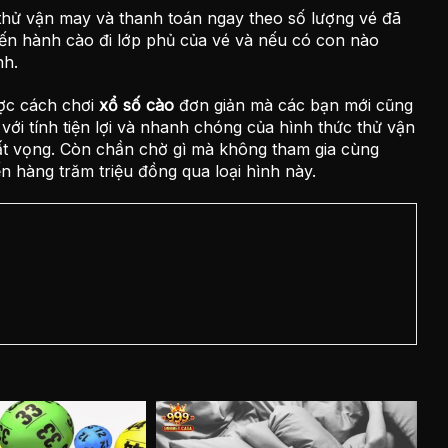
 thử vận may và thanh toán ngay theo số lượng vé đã
iến hành cào đi lớp phủ của vé và nếu có con nào
nh.
ược cách chơi
xổ số cào
đơn giản mà các bạn mới cũng
với tính tiện lợi và nhanh chóng của hình thức thử vận
t vọng. Còn chần chờ gì mà không tham gia cùng
n hàng trăm triệu đồng qua loại hình này.