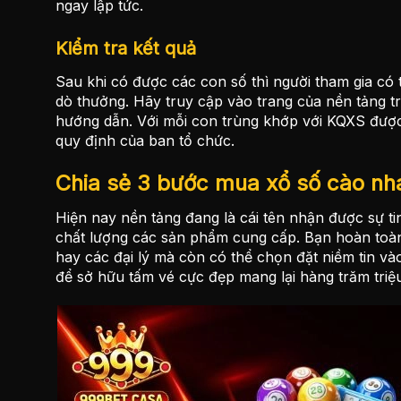
ngay lập tức.
Kiểm tra kết quả
Sau khi có được các con số thì người tham gia có 
dò thưởng. Hãy truy cập vào trang của nền tảng t
hướng dẫn. Với mỗi con trùng khớp với KQXS được
quy định của ban tổ chức.
Chia sẻ 3 bước mua xổ số cào nh
Hiện nay nền tảng đang là cái tên nhận được sự ti
chất lượng các sản phẩm cung cấp. Bạn hoàn toàn 
hay các đại lý mà còn có thể chọn đặt niềm tin v
để sở hữu tấm vé cực đẹp mang lại hàng trăm triệu