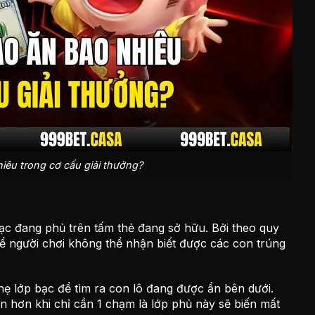
iêu trong cơ cấu giải thưởng?
bạc đang phủ trên tấm thẻ đang sở hữu. Bởi theo quy
ể người chơi không thể nhận biết được các con trúng
hẹ lớp bạc để tìm ra con lô đang được ẩn bên dưới.
n hơn khi chỉ cần 1 chạm là lớp phủ này sẽ biến mất