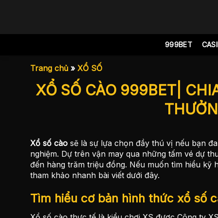
Bỏ
qua
nội
dung
999BET
CAS
Trang chủ
»
XỔ SỐ
XỔ SỐ CÀO 999BET| CHIA
THƯỞN
Xổ số cào
sẽ là sự lựa chọn đầy thú vị nếu bạn đa
nghiệm. Dự trên vận may qua những tấm vé dự th
đến hàng trăm triệu đồng. Nếu muốn tìm hiểu kỹ hơ
tham khảo nhanh bài viết dưới đây.
Tìm hiểu cơ bản hình thức xổ số c
Xổ số cào thực tế là kiểu chơi XS được Công ty XS