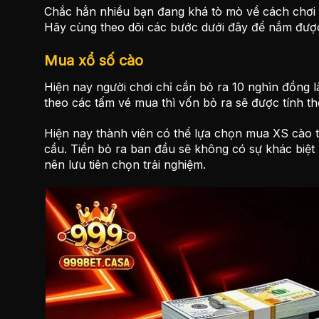
Chắc hẳn nhiều bạn đang khá tò mò về cách chơi 
Hãy cùng theo dõi các bước dưới đây để nắm được
Mua xổ số cào
Hiện nay người chơi chỉ cần bỏ ra 10 nghìn đồng 
theo các tấm vé mua thì vốn bỏ ra sẽ được tính t
Hiện nay thành viên có thể lựa chọn mua XS cào t
cầu. Tiền bỏ ra ban đầu sẽ không có sự khác biệt n
nên lưu tiên chọn trải nghiệm.