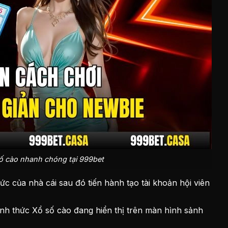
ố cào nhanh chóng tại 999bet
c của nhà cái sau đó tiến hành tạo tài khoản hội viên
nh thức Xổ số cào đang hiển thị trên màn hình sảnh