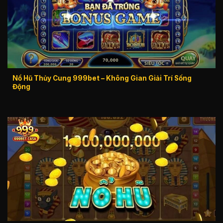
Nổ Hũ Thủy Cung 999bet – Không Gian Giải Trí Sống
Động