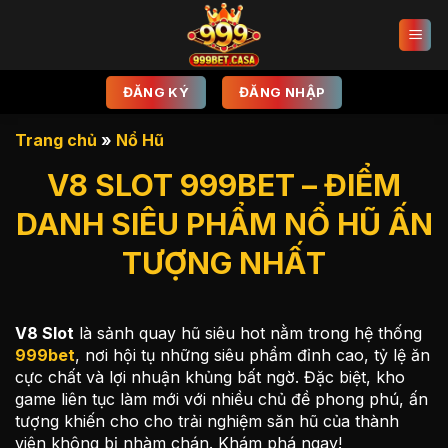
Bỏ
qua
nội
dung
ĐĂNG KÝ
ĐĂNG NHẬP
Trang chủ
»
Nổ Hũ
V8 SLOT 999BET – ĐIỂM
DANH SIÊU PHẨM NỔ HŨ ẤN
TƯỢNG NHẤT
V8 Slot
là sảnh quay hũ siêu hot nằm trong hệ thống
999bet
, nơi hội tụ những siêu phẩm đỉnh cao, tỷ lệ ăn
cực chất và lợi nhuận khủng bất ngờ. Đặc biệt, kho
game liên tục làm mới với nhiều chủ đề phong phú, ấn
tượng khiến cho cho trải nghiệm săn hũ của thành
viên không bị nhàm chán. Khám phá ngay!