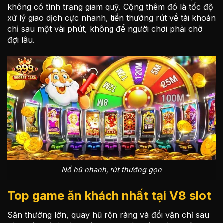
không có tình trạng giam quỹ. Cộng thêm đó là tốc độ
xử lý giao dịch cực nhanh, tiền thưởng rút về tài khoản
chỉ sau một vài phút, không để người chơi phải chờ
đợi lâu.
Nổ hũ nhanh, rút thưởng gọn
Top game ăn khách nhất tại V8 slot
Săn thưởng lớn, quay hũ rộn ràng và đổi vận chỉ sau