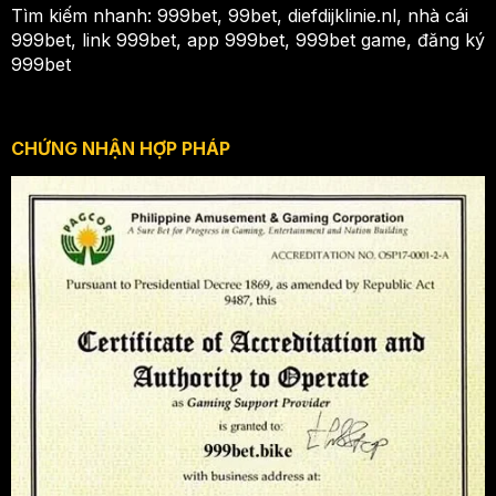
Tìm kiếm nhanh: 999bet, 99bet, diefdijklinie.nl, nhà cái
999bet, link 999bet, app 999bet, 999bet game, đăng ký
999bet
CHỨNG NHẬN HỢP PHÁP