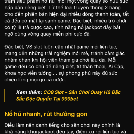
trăm siêu phẩm nổ hũ, mỗi một vòng quay sở hữu sức
hấp dẫn riêng biệt. Từ thể loại truyền thống 3 hàng
cho đến phiên bản hiện đại nhiều dòng thanh toán, tất
cả đều có mặt tại sảnh game. Đặc biệt, nhiều trò chơi
có tỷ lệ trả cược cao, tính năng nổ jackpot đầy bất
ngờ cùng vòng quay miễn phí cực đã.
Đặc biệt, V8 slot luôn cập nhật game mới liên tục,
mang đến những trải nghiệm mới mẻ, tránh cảm giác
nhàm chán khi hội viên tham gia chơi lâu dài. Mỗi
game đều có chủ đề riêng biệt, từ thần thoại, Ai Cập,
khoa học viễn tưởng,… sự phong phú này đủ sức
chiều lòng mọi gu cá cược.
Xem thêm:
CQ9 Slot – Sân Chơi Quay Hũ Đặc
Sắc Độc Quyền Tại 999bet
Nổ hũ nhanh, rút thưởng gọn
Điều làm nên danh tiếng cho sân chơi này chính là
khả năng khui jackpot đều tay, điểm xu rơi liên tục và