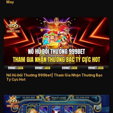
May
Nổ Hũ Đổi Thưởng 999bet| Tham Gia Nhận Thưởng Bạc
Tỷ Cực Hot